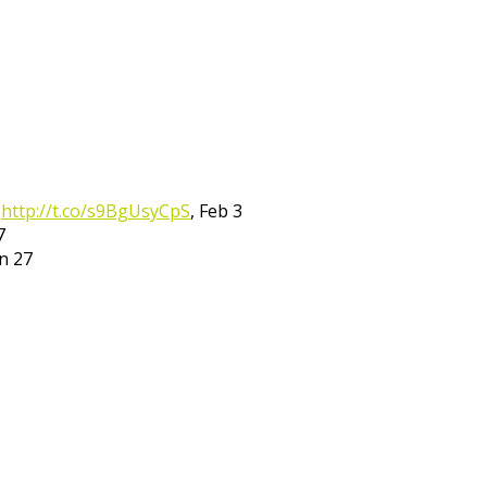
:
http://t.co/s9BgUsyCpS
,
Feb 3
7
n 27