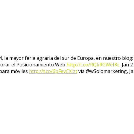
4, la mayor feria agraria del sur de Europa, en nuestro blog
jorar el Posicionamiento Web
http://t.co/RQkRGWeIKc
,
Jan 2
 para móviles
http://t.co/6pFevCXIzt
vía @wSolomarketing
,
Ja