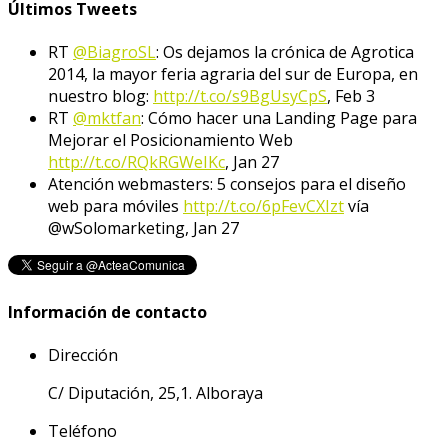
Últimos Tweets
RT
@BiagroSL
: Os dejamos la crónica de Agrotica
2014, la mayor feria agraria del sur de Europa, en
nuestro blog:
http://t.co/s9BgUsyCpS
,
Feb 3
RT
@mktfan
: Cómo hacer una Landing Page para
Mejorar el Posicionamiento Web
http://t.co/RQkRGWeIKc
,
Jan 27
Atención webmasters: 5 consejos para el diseño
web para móviles
http://t.co/6pFevCXIzt
vía
@wSolomarketing
,
Jan 27
Información de contacto
Dirección
C/ Diputación, 25,1. Alboraya
Teléfono