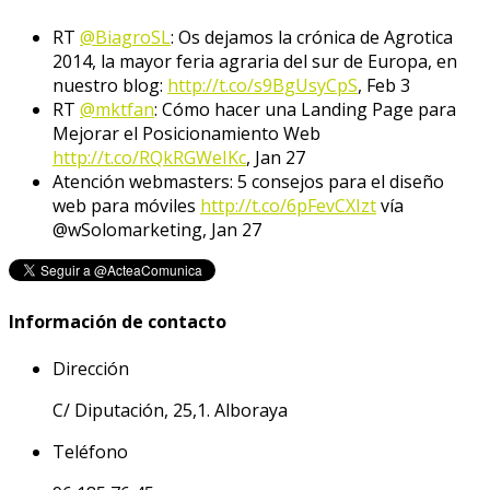
RT
@BiagroSL
: Os dejamos la crónica de Agrotica
2014, la mayor feria agraria del sur de Europa, en
nuestro blog:
http://t.co/s9BgUsyCpS
,
Feb 3
RT
@mktfan
: Cómo hacer una Landing Page para
Mejorar el Posicionamiento Web
http://t.co/RQkRGWeIKc
,
Jan 27
Atención webmasters: 5 consejos para el diseño
web para móviles
http://t.co/6pFevCXIzt
vía
@wSolomarketing
,
Jan 27
Información de contacto
Dirección
C/ Diputación, 25,1. Alboraya
Teléfono