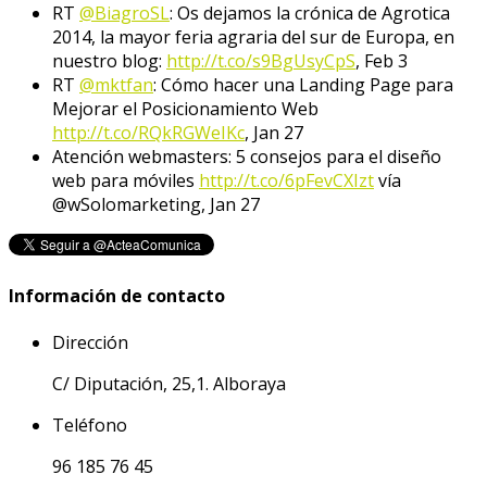
RT
@BiagroSL
: Os dejamos la crónica de Agrotica
2014, la mayor feria agraria del sur de Europa, en
nuestro blog:
http://t.co/s9BgUsyCpS
,
Feb 3
RT
@mktfan
: Cómo hacer una Landing Page para
Mejorar el Posicionamiento Web
http://t.co/RQkRGWeIKc
,
Jan 27
Atención webmasters: 5 consejos para el diseño
web para móviles
http://t.co/6pFevCXIzt
vía
@wSolomarketing
,
Jan 27
Información de contacto
Dirección
C/ Diputación, 25,1. Alboraya
Teléfono
96 185 76 45