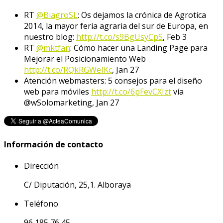
RT
@BiagroSL
: Os dejamos la crónica de Agrotica
2014, la mayor feria agraria del sur de Europa, en
nuestro blog:
http://t.co/s9BgUsyCpS
,
Feb 3
RT
@mktfan
: Cómo hacer una Landing Page para
Mejorar el Posicionamiento Web
http://t.co/RQkRGWeIKc
,
Jan 27
Atención webmasters: 5 consejos para el diseño
web para móviles
http://t.co/6pFevCXIzt
vía
@wSolomarketing
,
Jan 27
Información de contacto
Dirección
C/ Diputación, 25,1. Alboraya
Teléfono
96 185 76 45