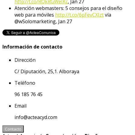
http://t.co/RQkRGWeIKc
,
Jan 27
Atención webmasters: 5 consejos para el diseño
web para móviles
http://t.co/6pFevCXIzt
vía
@wSolomarketing
,
Jan 27
Información de contacto
Dirección
C/ Diputación, 25,1. Alboraya
Teléfono
96 185 76 45
Email
info@acteacyd.com
Contacto