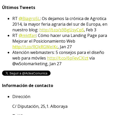
Últimos Tweets
RT
@BiagroSL
: Os dejamos la crónica de Agrotica
2014, la mayor feria agraria del sur de Europa, en
nuestro blog:
http://t.co/s9BgUsyCpS
,
Feb 3
RT
@mktfan
: Cómo hacer una Landing Page para
Mejorar el Posicionamiento Web
http://t.co/RQkRGWeIKc
,
Jan 27
Atención webmasters: 5 consejos para el diseño
web para móviles
http://t.co/6pFevCXIzt
vía
@wSolomarketing
,
Jan 27
Información de contacto
Dirección
C/ Diputación, 25,1. Alboraya