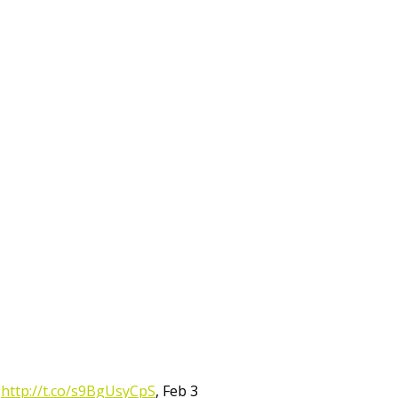
:
http://t.co/s9BgUsyCpS
,
Feb 3